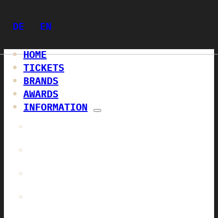
DE
EN
HOME
TICKETS
BRANDS
AWARDS
INFORMATION
AUSSTELLER NEWS
RAHMENPROGRAMM
IMPRESSIONEN
LOCATION